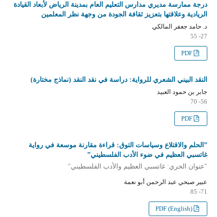
درجة ممارسة مديري مدارس التعليم العام بمدينة الرياض لأبعاد القيادة
الريادية وعلاقتها بتعزيز ثقافة الجودة من وجهة نظر المعلمين
د. حامد جعفر المالكي
27- 55
PDF
النقد البيني الشعري للرواية: دراسة في نقد النقد (نماذج مختارة)
جابر بن حمود العبيد
56- 70
PDF
”الحلم والاقتلاع وسياسات التوق: قراءة مقارنة موسعة في رواية
غاتسبي العظيم في ضوء الأدب الفلسطيني”
"عنوان الجري: غاتسبي العظيم والأدب الفلسطيني"
عبير صبحي عبد الرحمن أبو نعمة
71- 85
PDF (English)