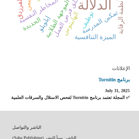
خلق فرص العمل
اليمن
المخاطر النفسية
الدلالة
الفرزدق
الموجهة الطلابية
أنظمة الرقابة
تمكين المدرسة
توظيف
الهابيتوس
إيلويلو
الحديدة
الميزة التنافسية
الإعلانات
برنامج Turnitin
July 31, 2025
✅ المجلة تعتمد برنامج Turnitin لفحص الاستلال والسرقات العلمية
الناشر والتواصل
الناشر: سبأ للنشر (Saba Publishing)