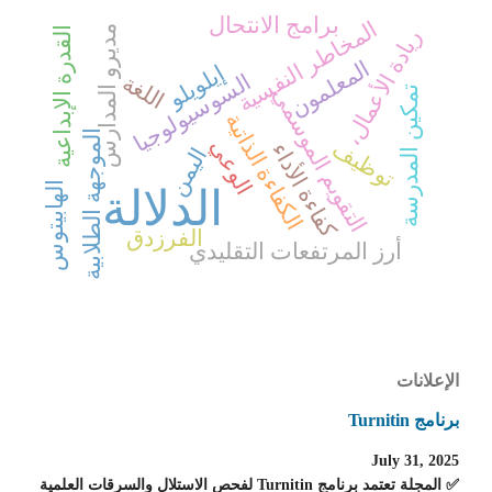
برامج الانتحال
المخاطر النفسية
مديرو المدارس
القدرة الإبداعية
ريادة الأعمال،
المعلمون
إيلويلو
السوسيولوجيا
اللغة
تمكين المدرسة
التقويم الموسمي
الكفاءة الذاتية
الموجهة الطلابية
الوعي
كفاءة الأداء
توظيف
اليمن
الهابيتوس
الدلالة
الفرزدق
أرز المرتفعات التقليدي
الإعلانات
برنامج Turnitin
July 31, 2025
✅ المجلة تعتمد برنامج Turnitin لفحص الاستلال والسرقات العلمية