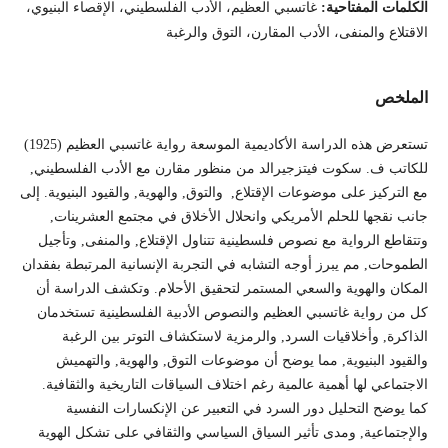
الكلمات المفتاحية:
غاتسبي العظيم، الأدب الفلسطيني، الإقصاء البنيوي،
الاقتلاع والمنفى، الأدب المقارن، التوق والرغبة
الملخص
تستعرض هذه الدراسة الأكاديمية الموسعة رواية غاتسبي العظيم (1925)
للكاتب ف. سكوت فيتزجيرالد من منظور مقارن مع الأدب الفلسطيني,
مع التركيز على موضوعات الإقتلاع, والتوق, والهوية, والقيود البنيوية. إلى
جانب نقجها للحلم الأمريكي وانحلال الأخلاق في مجتمع العشرينات,
وتتقاطع الرواية مع نصوص فلسطينية تتناول الإقتلاع, والمنفى, وتأجيل
الطموحات, مم يبرز أوجه التشابه في التجربة الإنسانية المرتبطة بفقدان
المكان والهوية والسعي المستمر لتحقيق الأحلام. وتكشف الدراسة أن
كل من رواية غاتسبي العظيم والنصوص الأدبية الفلسطينية تستخدمان
الذاكرة, وأخلاقيات السرد, والرمزية لاستكشاف التوتر بين الرغبة
والقيود البنيوية, مما يوضح أن موضوعات التوق, والهوية, والتهميش
الاجتماعي لها أهمية عالمية رغم اختلاف السياقات التاريخية والثقافية.
كما يوضح التحليل دور السرد في التعبير عن الإنكسارات النفسية
والإجتماعية, ومدى تأثير السياق السياسي والثقافي على تشكل الهوية