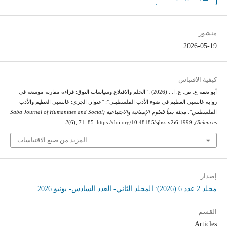
منشور
2026-05-19
كيفية الاقتباس
أبو نعمة ع. ص. ع. ا. . (2026). ”الحلم والاقتلاع وسياسات التوق: قراءة مقارنة موسعة في
رواية غاتسبي العظيم في ضوء الأدب الفلسطيني”: "عنوان الجري: غاتسبي العظيم والأدب
الفلسطيني".
مجلة سبأ للعلوم الإنسانية والاجتماعية (Saba Journal of Humanities and Social
2
(6), 71–85. https://doi.org/10.48185/sjhss.v2i6.1999
,
Sciences)
المزيد من صيغ الاقتباسات
إصدار
مجلد 2 عدد 6 (2026): المجلد الثاني- العدد السادس- يونيو 2026
القسم
Articles