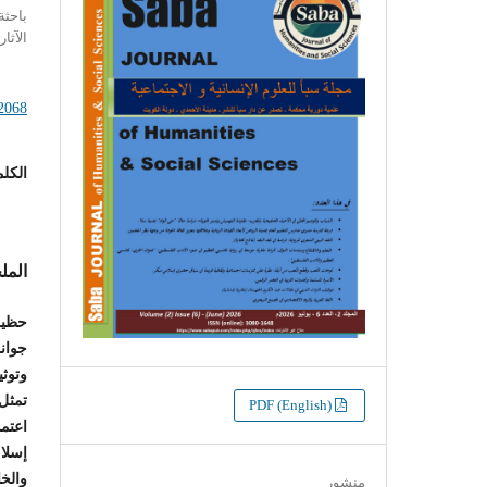
باحثة
الآثار
.2068
الكلم
الم
حظيت 
جوانب
تمثل 
التنزيلات
PDF (English)
اعتمد
إسلام
والخ
منشور