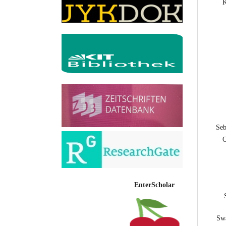
K
Seb
O
EnterScholar
Swa