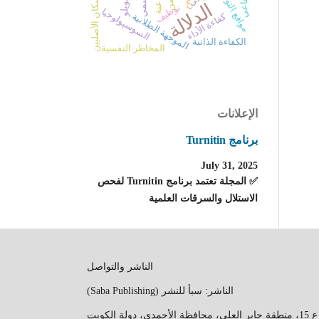
معارف السكان الأصليين
اليمن
إيلويلو
الدلالة
توظيف
السوسيولوجيا
كفاءة الأداء
الموجهة الطلابية
الكفاءة الذاتية
المخاطر النفسية
الإعلانات
برنامج Turnitin
July 31, 2025
✅ المجلة تعتمد برنامج Turnitin لفحص
الاستلال والسرقات العلمية
الناشر والتواصل
الناشر: سبأ للنشر (Saba Publishing)