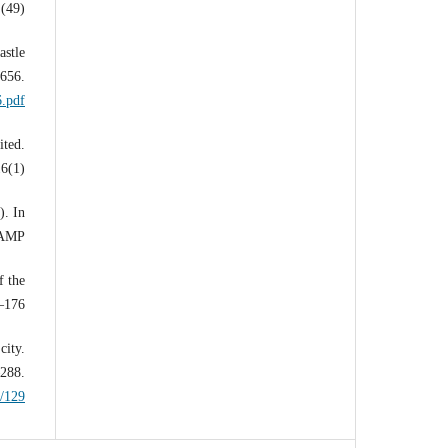
(49).
astle
–656.
6.pdf
ited.
6(1).
). In
AMP.
f the
–176.
city.
–288.
c/129