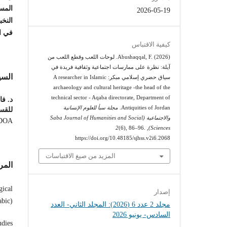
المسج
2026-05-19
النخب
في ا
كيفية الاقتباس
Abushaqqal, F. (2026). لوحات اللعب وقطع اللعب من
آيلة: نظرة على ممارسات اجتماعية وثقافية فريدة في
السي
سياق حضري إسلامي مبكر: A researcher in Islamic
archaeology and cultural heritage -the head of the
technical sector - Aqaba directorate, Department of
د. ف
Antiquities of Jordan.
مجلة سبأ للعلوم الإنسانية
للقسم
والاجتماعية (Saba Journal of Humanities and Social
-DOA
2
(6), 86–96.
,
Sciences)
https://doi.org/10.48185/sjhss.v2i6.2068
المزيد من صيغ الاقتباسات
المر
gical
إصدار
abic)
مجلد 2 عدد 6 (2026): المجلد الثاني- العدد
السادس- يونيو 2026
udies