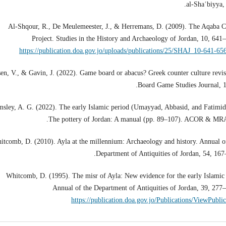
al-Shaʿbiyya, 
Al-Shqour, R., De Meulemeester, J., & Herremans, D. (2009). The Aqaba C
Project. Studies in the History and Archaeology of Jordan, 10, 641
https://publication.doa.gov.jo/uploads/publications/25/SHAJ_10-641-65
en, V., & Gavin, J. (2022). Game board or abacus? Greek counter culture revis
Board Game Studies Journal, 1
sley, A. G. (2022). The early Islamic period (Umayyad, Abbasid, and Fatimid
The pottery of Jordan: A manual (pp. 89–107). ACOR & MR
itcomb, D. (2010). Ayla at the millennium: Archaeology and history. Annual o
Department of Antiquities of Jordan, 54, 167
Whitcomb, D. (1995). The misr of Ayla: New evidence for the early Islamic 
Annual of the Department of Antiquities of Jordan, 39, 277
https://publication.doa.gov.jo/Publications/ViewPubli