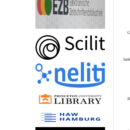
G
Jank
K