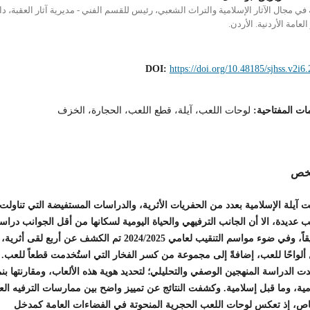
 في مجال الآثار الإسلامية والتراث الشعبي، رئيس للقسم الفني - مديرية آثار العقبة، دا
 العامة الأردنية. الأردن.
DOI:
https://doi.org/10.48185/sjhss.v2i6
ات المفتاحية:
لوحات اللعب، آيلة، قطع اللعب، الحجارة، الخزف
لخص
آيلة الإسلامية بعدد من الحفريات الأثرية، والدراسات المستفيضة التي تناولت
 عديدة، الا أن الجانب الترفيهي والحياة اليومية لسكانها من أقل الجوانب دراسة
وتوثيقاً، وفي ضوء مواسم التنقيب لعامي 2024/2025 تم الكشف عن أربع لقى أثرية،
ألواحًا للعب، إضافةً إلى مجموعة من كسر الفخار التي استُخدمت قطعاً للعب.
ت الدراسة المنهجين الوصفي والتحليلي؛ لتحديد هوية هذه الألعاب، ومقارنتها بن
ية، وما قبل إسلامية. وكشفت النتائج عن تمييز واضح بين ممارسات الترفيه الع
اص، إذ تعكس لوحات اللعب الحجرية المنحوتة في الفضاءات العامة كمدخل