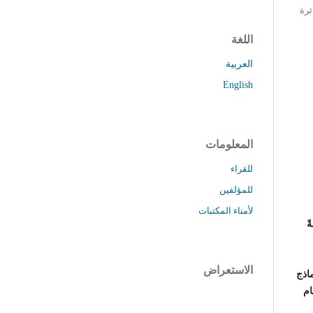
ئرة
اللغة
العربية
English
المعلومات
للقراء
للمؤلفين
لأمناء المكتبات
ً
الاستعراض
ماذج
ام