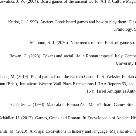
owalski, J. W. (2004). Board games of the ancient world. Art & Culture Maga
Kurke, L. (1999). Ancient Greek board games and how to play them. Clas
Philology, 9
Mamoun, S. J. (2020). Nine men’s morris: Book of game stra
Rowan, C. (2023). Tokens and social life in Roman imperial Italy. Camb
University P
bane, M. (2019). Board games from the Eastern Cardo. In S. Weksler-Bdolah
nn (Eds.), Jerusalem: Western Wall Plaza Excavations I (IAA Reports 63, pp.
164). Israel Antiquities Autho
Schädler, U. (1998). Mancala in Roman Asia Minor? Board Games Studie
Schädler, U. (2012). Games, Greek and Roman. In Encyclopedia of Ancient His
hili, M. (2020). Al-Sijja: Excavations in history and language. Majallat al-Th