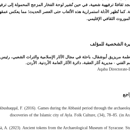
د ثقافةً ترفيهية شعبية، في حين تُشير لوحة الفخار المزجج المحمولة إلى ترفي
ة. كما تُظهر الأدلة استمرارية هذه الألعاب حتى العصر الحديث؛ مما يعكس عمقها
لموروث الثقافي الإقليمي.
رة الشخصية للمؤلف
اطمة مريزيق أبوشقال،
باحثة في مجال الآثار الإسلامية والتراث الشعبي، رئيس
 الفني - مديرية آثار العقبة، دائرة الآثار العامة الأردنية. الأردن.
Aqaba Directorate
اجع
Abushaqqal, F. (2016). Games during the Abbasid period through the archaeolo
discoveries of the Islamic city of Ayla. Folk Culture, (34), 78–85. (in Ar
sà, A. (2023). Ancient tokens from the Archaeological Museum of Syracuse. St