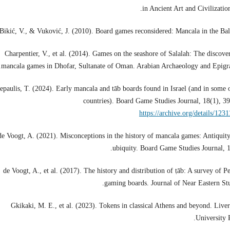
in Ancient Art and Civilization
Bikić, V., & Vuković, J. (2010). Board games reconsidered: Mancala in the Bal
Charpentier, V., et al. (2014). Games on the seashore of Salalah: The discove
mancala games in Dhofar, Sultanate of Oman. Arabian Archaeology and Epigr
epaulis, T. (2024). Early mancala and tāb boards found in Israel (and in some 
countries). Board Game Studies Journal, 18(1), 3
https://archive.org/details/123
de Voogt, A. (2021). Misconceptions in the history of mancala games: Antiquit
ubiquity. Board Game Studies Journal, 1
de Voogt, A., et al. (2017). The history and distribution of ṭāb: A survey of Pe
gaming boards. Journal of Near Eastern Stu
Gkikaki, M. E., et al. (2023). Tokens in classical Athens and beyond. Live
University P