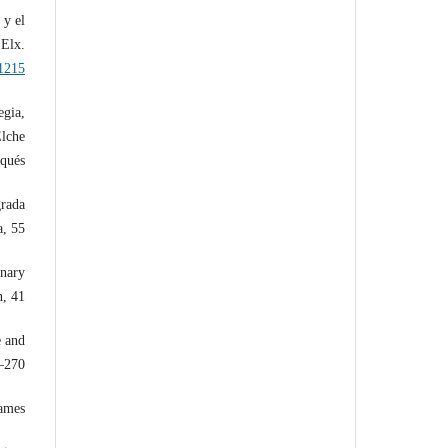
 y el
’Elx.
01215
egia,
Elche
ués”.
grada
, 55.
inary
, 41.
e and
–270.
ames.