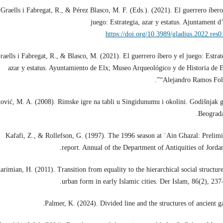
Graells i Fabregat, R., & Pérez Blasco, M. F. (Eds.). (2021). El guerrero íbero
juego: Estrategia, azar y estatus. Ajuntament d
https://doi.org/10.3989/gladius.2022.res
raells i Fabregat, R., & Blasco, M. (2021). El guerrero íbero y el juego: Estrat
azar y estatus. Ayuntamiento de Elx; Museo Arqueológico y de Historia de 
“Alejandro Ramos Folq
ović, M. A. (2008). Rimske igre na tabli u Singidunumu i okolini. Godišnjak 
Beograda
Kafafi, Z., & Rollefson, G. (1997). The 1996 season at ʿAin Ghazal: Prelim
report. Annual of the Department of Antiquities of Jordan
arimian, H. (2011). Transition from equality to the hierarchical social structur
urban form in early Islamic cities. Der Islam, 86(2), 237
Palmer, K. (2024). Divided line and the structures of ancient g