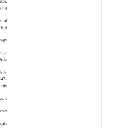
zine,
(13).
sical
4(3).
tegy.
ridge
ress.
 & A.
 147–
rity.
s, 1.
tory.
aqafa