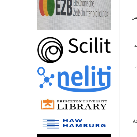
 ضمن
مد
الشعرية، ترجمة: محمد الولي ومحمد العمري، (ط1)،
Ad