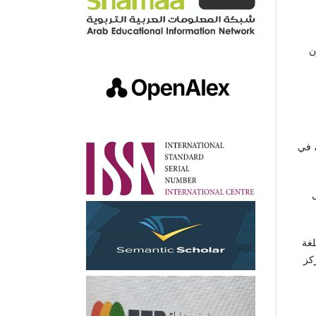
الشؤون
ب، في
ل
اللغة
 مركز