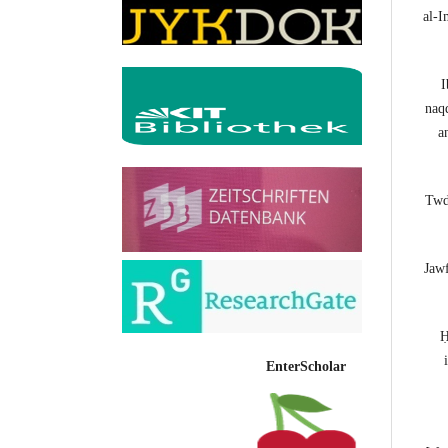
al-I
I
naqd
a
Twd
Jawf
Ḥ
EnterScholar