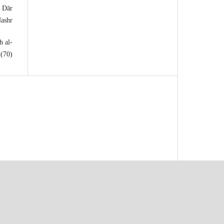
, Dār
ashr.
h al-
(70).