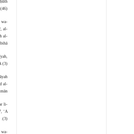
uḥūth
(46).
, wa-
, al-
h al-
bihā.
īyah,
 (3).
wāyah
d al-
ūmān.
r li-
7, ʻA
(3).
ī wa-