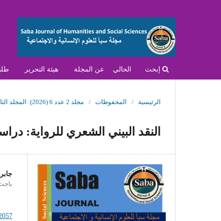
إبحث
الحالي
عن المجلة
هيئة التحرير
طلب
الرئيسية
/
المحفوظات
/
مجلد 2 عدد 6 (2026): المجلد الثاني- العدد السادس- يونيو 2026
النقد البيني الشعري للرواية: دراس
جابر 
باحث 
.2057