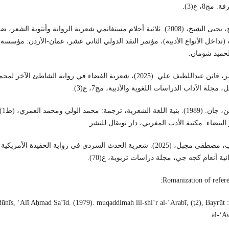
. مج8، ع(3).
صالح، يحيى الشيخ، (2008). ثلاثية أحلام مستغانمي شعرية الرواية وأنثوية الشعر،
(تداخل الأنواع الأدبية)، مؤتمر النقد الدولي الثاني عشر، عمان-الأردن: مؤسسة
لحميد شومان.
العامر، فاتن عبداللطيف علي. (2025)، شعرية الفضاء في رواية الشاطئ الآخر لمح
، مجلة الآداب الدراسات اللغوية والأدبية، مج7، ع(3).
كوهين، جان. (1989). بنية اللغة 
 البيضاء: مكتبة الأدب المغربي، دار توبقال للنشر.
متعب، مصطفى مجبل، (2025). شعرية الحدث السردي في رواية الحفيدة الأمريكية
ئية أنعام كجه جي، مجلة دراسات تربوية، ع(70).
Romanization of refere
ūnīs, ʻAlī Aḥmad Saʻīd. (1979). muqaddimah lil-shiʻr al-ʻArabī, (ṭ2), Bayrūt 
al-ʻA