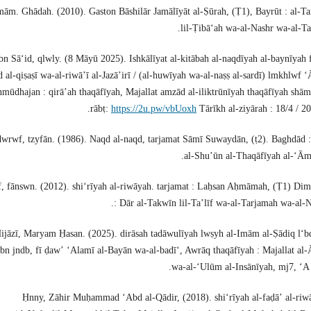
mām. Ghādah. (2010). Gaston Bāshilār Jamālīyāt al-Ṣūrah, (Ṭ1), Bayrūt : al-T
lil-Ṭibāʻah wa-al-Nashr wa-al-Ta
bn Sāʻid, qlwly. (8 Māyū 2025). Ishkālīyat al-kitābah al-naqdīyah al-baynīyah f
 al-qiṣaṣī wa-al-riwāʼī al-Jazāʼirī / (al-huwīyah wa-al-naṣṣ al-sardī) lmkhlwf 
nmūdhajan : qirāʼah thaqāfīyah, Majallat amzād al-iliktrūnīyah thaqāfīyah shām
rābṭ:
https://2u.pw/vbUoxh
Tārīkh al-ziyārah : 18/4 / 2
wrwf, tzyfān. (1986). Naqd al-naqd, tarjamat Sāmī Suwaydān, (ṭ2). Baghdād 
al-Shuʼūn al-Thaqāfīyah al-ʻĀ
, fānswn. (2012). shiʻrīyah al-riwāyah. tarjamat : Laḥsan Aḥmāmah, (Ṭ1) Di
: Dār al-Takwīn lil-Taʼlīf wa-al-Tarjamah wa-al-N
ijāzī, Maryam Ḥasan. (2025). dirāsah tadāwulīyah lwṣyh al-Imām al-Ṣādiq lʻb
ibn jndb, fī ḍawʼ ʻAlamī al-Bayān wa-al-badīʻ, Awrāq thaqāfīyah : Majallat al
wa-al-ʻUlūm al-Insānīyah, mj7, ʻA 
Ḥnny, Zāhir Muḥammad ʻAbd al-Qādir, (2018). shiʻrīyah al-faḍāʼ al-riwā