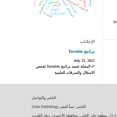
أرز المرتفعات التقليدي
المخاطر النفسية
التقويم الموسمي
اليمن
الهابيتوس
الوعي
إيلويلو
الحديدة
كفاءة الأداء
Mu
الإعلانات
برنامج Turnitin
July 31, 2025
✅ المجلة تعتمد برنامج Turnitin لفحص
الاستلال والسرقات العلمية
الناشر والتواصل
الناشر: سبأ للنشر (Saba Publishing)