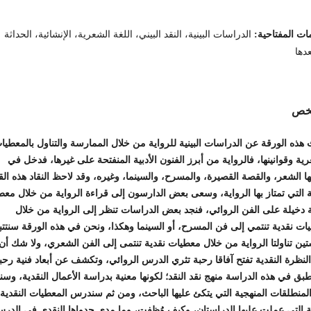
ات المفتاحية:
الدراسات البينية، النقد البيني، اللغة الشعرية، الإنشائية، الحداثة
دها
لخص
هذه الورقة عن الدراسات البينية للرواية من خلال الممارسة والتناول بالمعطيا
ية وقوانينها، فالرواية من أبرز الفنون الأدبية المنفتحة على غيرها، فدخل في
ا الشعر، والقصة القصيرة، والمسرح، والسينما، وغيره، وقد لاحظ النقاد هذه الق
ة التي تمتاز بها الرواية، وسعى بعض الدارسون إلى قراءة الرواية من خلال مع
ة دخيلة على الفن الروائي، فنجد بعض الدراسات تنظر إلى الرواية من خلال
ت نقدية تنتمي إلى فن المسرح، أو السينما وهكذا، ونحن في هذه الورقة سنتتب
ين تناولتا الرواية من خلال معطيات نقدية تنتمى إلى الفن الشعري، ولا شك أن
لنظرة النقدية تفتح آفاقا رحبة تثري الدرس الروائي، وتكشف عن أبعاد فنية رحب
ق في هذه الدراسة منهج نقد النقد؛ لكونها معنية بدراسة الأعمال النقدية، وسن
لمنطلقات المنهجية التي يتكئ عليها الباحث، ومن ثم سندرس المعطيات النقدية
نية التي عملت عليها الدراستان، وكيف وُظفت، وما مدى جدواها النقدي في الدر