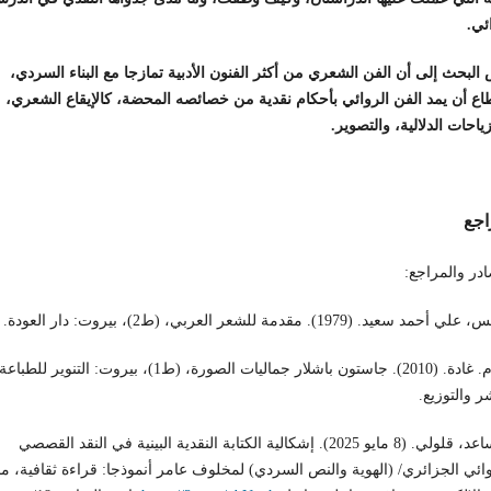
ئي.
لبحث إلى أن الفن الشعري من أكثر الفنون الأدبية تمازجا مع البناء السردي،
اع أن يمد الفن الروائي بأحكام نقدية من خصائصه المحضة، كالإيقاع الشعري،
زياحات الدلالية، والتصوير.
اجع
در والمراجع:
حمد سعيد. (1979). مقدمة للشعر العربي، (ط2)، بيروت: دار العودة.
الإمام. غادة. (2010). جاستون باشلار جماليات الصورة، (ط1)، بيروت: التنوير للطباعة
ر والتوزيع.
بن ساعد، قلولي. (8 مايو 2025). إشكالية الكتابة النقدية البينية في النقد القصصي
ائي الجزائري/ (الهوية والنص السردي) لمخلوف عامر أنموذجا: قراءة ثقافية، م