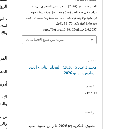
الروا
العبيد ج. ب. ح. (2026). النقد البيني الشعري للرواية:
دراسة في نقد النقد (نماذج مختارة).
مجلة سبأ للعلوم
الإنسانية والاجتماعية (Saba Journal of Humanities and
خلص ا
2
(6), 56–70.
,
Social Sciences)
استط
https://doi.org/10.48185/sjhss.v2i6.2057
والان
المزيد من صيغ الاقتباسات
المر
إصدار
مجلد 2 عدد 6 (2026): المجلد الثاني- العدد
المصا
السادس- يونيو 2026
أدونيس، علي أ
القسم
Articles
والنش
الرخصة
والرو
الحقوق الفكرية (c) 2026 جابر بن حمود العبيد