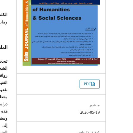
الكلم
ومابع
الم
تبحث 
الشعر
رواقه
الفني
التنزيلات
PDF
نقدي
معطيا
دراست
منشور
هذه ا
2026-05-19
وسنطب
إلى ا
كيفية الاقتباس
البي