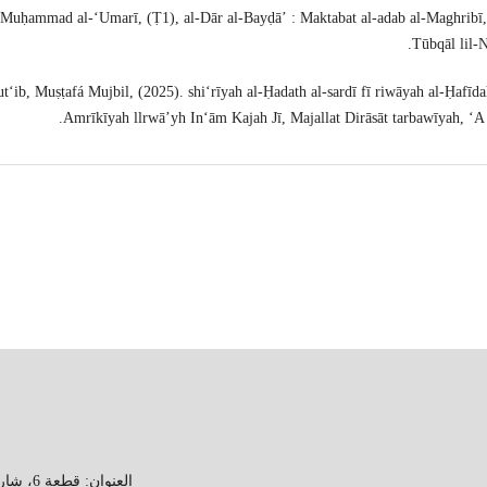
Muḥammad al-ʻUmarī, (Ṭ1), al-Dār al-Bayḍāʼ : Maktabat al-adab al-Maghribī
Tūbqāl lil-N
tʻib, Muṣṭafá Mujbil, (2025). shiʻrīyah al-Ḥadath al-sardī fī riwāyah al-Ḥafīda
Amrīkīyah llrwāʼyh Inʻām Kajah Jī, Majallat Dirāsāt tarbawīyah, ʻA 
العنوان: قطعة 6، شارع 15، منطقة جابر العلي، محافظة الأحمدي، دولة الكويت