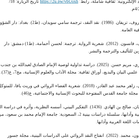
 الإلكترونية: ثقافية شاملة، رابط:
https://2u.pw/vbUoxh
تاريح الزيارة: 18/
م.
تودوروف، تزيفان. (1986). نقد النقد، ترجمة سامي سويدان، (ط2). بغداد: دار 
فية العامة.
جوف، فانسون. (2012). شعرية الرواية. ترجمة: لحسن أحمامة، (ط1) دمشق: دار
ين للتأليف والترجمة والنشر.
حجازي، مريم حسن. (2025). دراسة تداولية لوصية الإمام الصادق لعبدالله بن جند
لمي البيان والبديع، أوراق ثقافية: مجلة الآداب والعلوم الإنسانية، مج7، ع(37).
حنني، زاهر محمد عبد القادر، (2018). شعرية الفضاء الروائي في وريث يافا، للمتوك
جلة جامعة القدس المفتوحة للبحوث الإنسانية والاجتماعية، ع(46).
رمضان، صالح بن الهادي. (1436). التفكير البيني، أسسه النظرية، وأثره في دراسة 
العربية وآدابها، سلسلة دراسات بينية 2، السعودية: جامعة الإمام محمد بن سعود،
ت اللغة العربية وآدابها.
سعدون، محمد. (2022). انفتاح النقد الروائي على الدراسات البينية، مجلة جسور