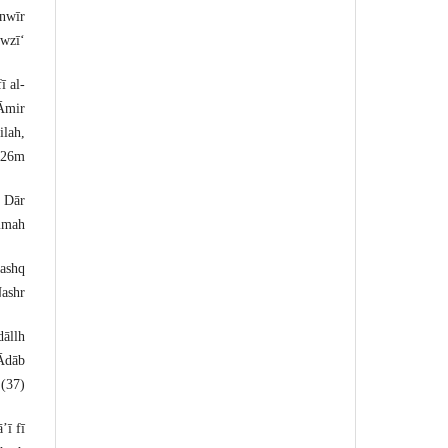
anwīr
wzīʻ.
ī al-
ʻĀmir
ilah,
026m.
: Dār
mmah.
mashq
ashr.
dāllh
-Ādāb
(37).
ʼī fī