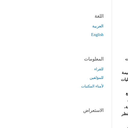
اللغة
العربية
English
المعلومات
ت
للقراء
يمة
للمؤلفين
طيات
لأمناء المكتبات
ع
ة،
الاستعراض
نظر
س