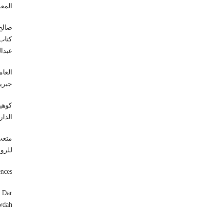
المعرفة
كتاب 
عبدا
جبريل
الدار
للروا
nces:
: Dār
wdah.