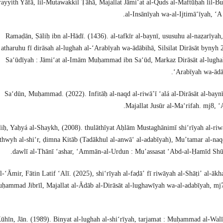
ayyith Yāfā, lil-Mutawakkil Ṭāhā, Majallat Jāmiʻat al-Quds al-Maftūḥah lil-B
al-Insānīyah wa-al-Ijtimāʻīyah, ʻA 
Ramaḍān, Ṣāliḥ ibn al-Hādī. (1436). al-tafkīr al-baynī, ususuhu al-naẓarīyah
atharuhu fī dirāsah al-lughah al-ʻArabīyah wa-ādābihā, Silsilat Dirāsāt bynyh 2
Saʻūdīyah : Jāmiʻat al-Imām Muḥammad ibn Saʻūd, Markaz Dirāsāt al-lugha
ʻArabīyah wa-ādā
Saʻdūn, Muḥammad. (2022). Infitāḥ al-naqd al-riwāʼī ʻalá al-Dirāsāt al-bayn
Majallat Jusūr al-Maʻrifah. mj8, ʻA
liḥ, Yaḥyá al-Shaykh, (2008). thulāthīyat Aḥlām Mustaghānimī shiʻrīyah al-ri
thwyh al-shiʻr, ḍimna Kitāb (Tadākhul al-anwāʻ al-adabīyah), Muʼtamar al-naq
dawlī al-Thānī ʻashar, ʻAmmān-al-Urdun : Muʼassasat ʻAbd-al-Ḥamīd Sh
l-ʻĀmir, Fātin Latif ʻAlī. (2025), shiʻrīyah al-faḍāʼ fī riwāyah al-Shāṭiʼ al-ākha
ḥammad Jibrīl, Majallat al-Ādāb al-Dirāsāt al-lughawīyah wa-al-adabīyah, mj
ūhīn, Jān. (1989). Binyat al-lughah al-shiʻrīyah, tarjamat : Muḥammad al-Wal