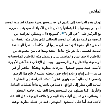
الملخص
تهدف هذه الدراسة إلى تقديم قراءة سوسيولوجية معمقة لظاهرة الوصم
المجالي بوصفها بناءً اجتماعياً يتشكل داخل الأحياء الصفيحية بالمغرب،
[1]
مع التركيز على "حي الواد"
، كنموذج دال. وتنطلق الدراسة من
فرضية مركزية مؤداها أن الوصم المجالي الذي يطال هذه الفضاءات
الحضرية الهامشية لا يُعد معطى طبيعياً أو انعكاساً مباشراً للهشاشة
المادية فحسب، بل هو نتاج تفاعل معقد ومتداخل بين مجموعة من
الفاعلين الاجتماعيين والمؤسساتيين. وتشمل هذه الفاعلين المؤسسات
الرسمية، والفاعلين غير الرسميين، ووسائل الإعلام، فضلاً عن الأجهزة
الأمنية، حيث تسهم جميعها—بدرجات متفاوتة وبشكل مباشر أو غير
مباشر—في إنتاج وإعادة إنتاج صور نمطية سلبية تُرسّخ هذا الوصم
وتضفي عليه طابعاً شبه بنيوي. نظرياً، تستند الدراسة إلى المقاربة
البنائية التي تنظر إلى الواقع الاجتماعي باعتباره نتاجاً لعمليات التفاعل
والتأويل، كما تستلهم من السوسيولوجيا التفاعلية، خاصة المنظور
البرغماتي، في تحليل آليات بناء الوصم وتمثلاته اليومية داخل التفاعلات
الاجتماعية. أما على المستوى المنهجي، فقد تم اعتماد مقاربة نوعية