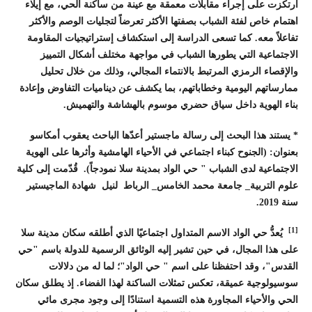
ارتكزت على إجراء مقابلات معمقة مع عينة من ساكنة الحي، مع إيلاء
اهتمام خاص لفئة الشباب بصفتها الأكثر تعرضاً لتجليات الوصم والأكثر
تفاعلاً معه. كما تسعى الدراسة إلى استكشاف إستراتيجيات المقاومة
الاجتماعية التي يطورها الشباب في مواجهة مختلف أشكال التمييز
والإقصاء الرمزي المرتبط بالانتماء المجالي، وذلك من خلال تحليل
ممارساتهم اليومية وخطاباتهم، بما يكشف عن ديناميات التفاوض وإعادة
بناء الهوية داخل سياق حضري موسوم بالهشاشة والتهميش.
* يستند هذا البحث إلى رسالة ماجستير أعدّها الباحث يعقوب أمكاسو
بعنوان: (الجنوح كبناء اجتماعي في الأحياء الهامشية وأثرها على الهوية
الاجتماعية لدى الشباب " حي الواد بمدينة سلا نمودجاً). قُدّمت إلى كلية
علوم التربية_ جامعة محمد الخامس_ الرباط لنيل شهادة الماجيستير
سنة 2019.
[1]
يُعدُّ حي الواد الاسم المتداول اجتماعيًا الذي أطلقه سكان مدينة سلا
على هذا المجال، في حين تشير إليه الوثائق الرسمية للدولة باسم "حي
القدس"، وقد احتفظنا على اسم " حي الواد"؛ لما له من دلالات
سوسيولوجية عميقة، تعكس تمثلات الساكنة لهذا الفضاء. إذ يطلق سكان
الحي والأحياء المجاورة هذه التسمية استنادًا إلى وجود مجرى مائي