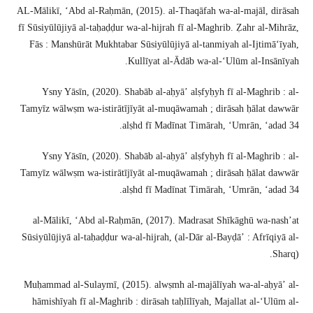
AL-Mālikī, ʻAbd al-Raḥmān, (2015). al-Thaqāfah wa-al-majāl, dirāsah
fī Sūsiyūlūjiyā al-taḥaḍḍur wa-al-hijrah fī al-Maghrib. Ẓahr al-Mihrāz,
Fās : Manshūrāt Mukhtabar Sūsiyūlūjiyā al-tanmiyah al-Ijtimāʻīyah,
Kullīyat al-Ādāb wa-al-ʻUlūm al-Insānīyah.
Ysny Yāsīn, (2020). Shabāb al-aḥyāʼ alṣfyḥyh fī al-Maghrib : al-
Tamyīz wālwṣm wa-istirātījīyāt al-muqāwamah ; dirāsah ḥālat dawwār
alṣhd fī Madīnat Timārah, ʻUmrān, ʻadad 34.
Ysny Yāsīn, (2020). Shabāb al-aḥyāʼ alṣfyḥyh fī al-Maghrib : al-
Tamyīz wālwṣm wa-istirātījīyāt al-muqāwamah ; dirāsah ḥālat dawwār
alṣhd fī Madīnat Timārah, ʻUmrān, ʻadad 34.
al-Mālikī, ʻAbd al-Raḥmān, (2017). Madrasat Shīkāghū wa-nashʼat
Sūsiyūlūjiyā al-taḥaḍḍur wa-al-hijrah, (al-Dār al-Bayḍāʼ : Afrīqiyā al-
Sharq).
Muḥammad al-Sulaymī, (2015). alwṣmh al-majālīyah wa-al-aḥyāʼ al-
hāmishīyah fī al-Maghrib : dirāsah taḥlīlīyah, Majallat al-ʻUlūm al-