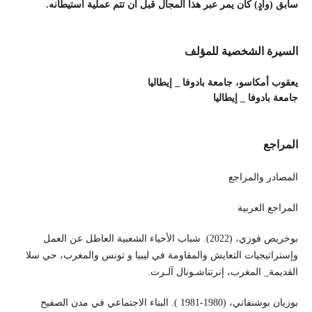
سابق (وادٍ) كان يمر عبر هذا المجال قبل أن تتم عملية استيطانه.
السيرة الشخصية للمؤلف
يعقوب أمكاسو،
جامعة بادوفا _ إيطاليا
جامعة بادوفا _ إيطاليا
المراجع
المصادر والمراجع
المراجع العربية
بوخريص فوزي، (2022). شباب الأحياء الشعبية العاطل عن العمل
وإستراتيجيات التعايش والمقاومة في ليبيا و تونس والمغرب، حي سلا
القديمة_ المغرب، إنرتناشـونال آلـرت.
بوزيان بوشنفاتي، (1980-1981 ). البناء الاجتماعي في مدن الصفيح