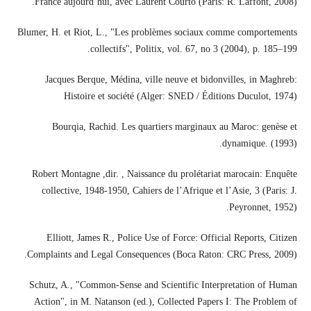
France aujourd’hui, avec Laurent Courto (Paris: R. Laffont, 2008).
Blumer, H. et Riot, L., "Les problèmes sociaux comme comportements
collectifs", Politix, vol. 67, no 3 (2004), p. 185–199.
Jacques Berque, Médina, ville neuve et bidonvilles, in Maghreb:
Histoire et société (Alger: SNED / Éditions Duculot, 1974)
Bourqia, Rachid. Les quartiers marginaux au Maroc: genèse et
dynamique. (1993).
Robert Montagne ,dir. , Naissance du prolétariat marocain: Enquête
collective, 1948-1950, Cahiers de l’Afrique et l’Asie, 3 (Paris: J.
Peyronnet, 1952).
Elliott, James R., Police Use of Force: Official Reports, Citizen
Complaints and Legal Consequences (Boca Raton: CRC Press, 2009).
Schutz, A., "Common‑Sense and Scientific Interpretation of Human
Action", in M. Natanson (ed.), Collected Papers I: The Problem of