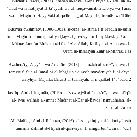
Būkharīṣ Fawzī, (2022). Shabāb al-aḥyāʼ al-shaʻbīyah al-ʻāṭil ʻan al-
ʻamal wa-istirātījīyāt al-taʻāyush wa-al-muqāwamah fī Lībiyā wa Tūnis
wa-al-Maghrib, Ḥayy Salā al-qadīmah _ al-Maghrib, inrtnāshwnāl ālrt.
Būziyān bwshnfāty, (1980-1981). al-bināʼ al-ijtimāʻī fī Mudun al-ṣafīḥ
bi-al-Maghrib : mūnūghrāfiyā Ḥayy alḥmydyyn bi-Burj Mawlāy ʻUmar
Miknās Jāmiʻat Muḥammad ibn ʻAbd Allāh, Kullīyat al-Ādāb wa-al-
ʻUlūm al-Insānīyah Ẓahr al-Mihrāz, Fās.
Bwshnqāty, Zayyān, wa-ākharūn. (2018). al-ʻuzlah al-ramzīyah wa-al-
tamyīz fī Sūq al-ʻamal bi-al-Maghrib : dirāsah maydānīyah fī al-aḥyāʼ
alṣfyḥyh, Majallat Dirāsāt al-tanmiyah, al-mujallad 14, ʻadad 2.
Rashīq ʻAbd al-Raḥmān, (2019). alʼykwlwjyā al-ʻumrānīyah wa-ʻalāqāt
al-jiwār wālhājs al-amnī : Madīnat al-Dār al-Bayḍāʼ namūdhajan. al-
Safīr al-ʻArabī.
AL-Mālikī, ʻAbd al-Raḥmān, (2016). al-sūsiyūlūjiyā al-kūlūniyālīyah
amāma Ẓāhirat al-Hijrah al-qarawīyah fī almghrbs. ʻUmrān, ʻdd4.