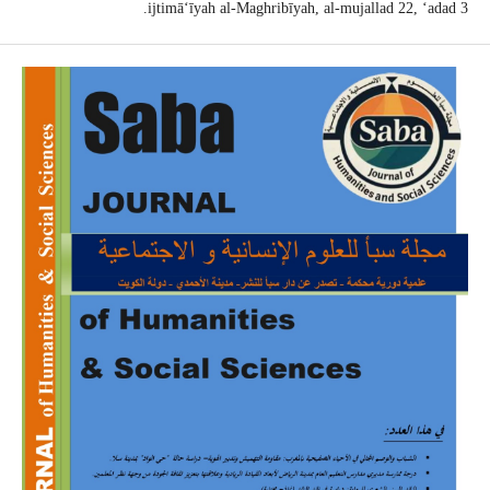
ijtimāʻīyah al-Maghribīyah, al-mujallad 22, ʻadad 3.