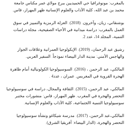
بالمغرب: مونوغرافيا حي الحميديين ببرج مولاي عمر مكناس جامعة
محمد بن عبد الله، كلية الآداب والعلوم الإنسانية ظهر المهراز، فاس.
بوشنقاتي، زيان، وآخرون. (2018). العزلة الرمزية والتمييز في سوق
العمل بالمغرب: دراسة ميدانية في الأحياء الصفيحية، مجلة دراسات
التنمية، المجلد 14، عدد 2.
رشيق عبد الرحمان، (2019). الإيكولوجيا العمرانية وعلاقات الجوار
والهاجس الأمني: مدينة الدار البيضاء نموذجاً. السفير العربي.
المالكي، عبد الرحمن ، (2016). السوسيولوجيا الكولونيالية أمام ظاهرة
الهجرة القروية في المغربس. عمران ، عدد4 .
المالكي، عبد الرحمن، (2015). الثقافة والمجال، دراسة في سوسيولوجيا
التحضر والهجرة في المغرب. ظهر المهراز، فاس: منشورات مختبر
سوسيولوجيا التنمية االجتماعية، كلية الآداب والعلوم الإنسانية.
المالكي،عبد الرحمن، (2017). مدرسة شيكاغو ونشأة سوسيولوجيا
التحضر والهجرة، (الدار البيضاء: أفريقيا الشرق).