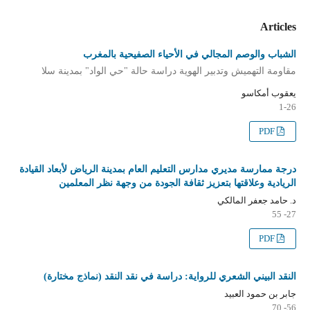
Articles
الشباب والوصم المجالي في الأحياء الصفيحية بالمغرب
مقاومة التهميش وتدبير الهوية دراسة حالة "حي الواد" بمدينة سلا
يعقوب أمكاسو
1-26
PDF
درجة ممارسة مديري مدارس التعليم العام بمدينة الرياض لأبعاد القيادة
الريادية وعلاقتها بتعزيز ثقافة الجودة من وجهة نظر المعلمين
د. حامد جعفر المالكي
27- 55
PDF
النقد البيني الشعري للرواية: دراسة في نقد النقد (نماذج مختارة)
جابر بن حمود العبيد
56- 70