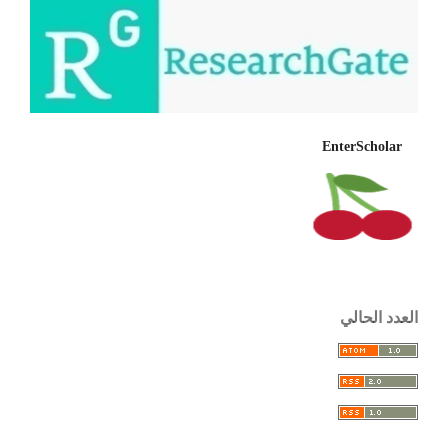
EnterScholar
العدد الحالي