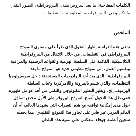
الكلمات المفتاحية:
ما بعد البيروقراطية،، البيروقراطية، التطور التقني
والتكنولوجي، البيروقراطية المعلوماتية، التنظيمات
الملخص
تبتغي هذه الدراسة إظهار التحول الذي طرأ على مستوى النموذج
البيروقراطي في التنظيمات، من خلال الانتقال من البيروقراطية
الكلاسيكية: القائمة على السلطة الهرمية والقواعد الرسمية والمراقبة
وتقسيم العمل، إلى نموذج تنظيمي جديد هو "نموذج ما بعد
البيروقراطية" الذي يعد أحد البراديغمات المستحدثة داخل سوسيولوجيا
التنظيمات، والذي يتسم بالمرونة واللامركزية وغياب السلطة
الهرمية...إلخ، ويعتبر التطور التكنولوجي والتقني من أهم عوامل ظهوره.
ففي ظل هذا التحول أصبح النموذج البيروقراطي الأول محض تساؤل
حول مدى إمكانية توافقه مع هذه التغيرات التي يشهدها العالم، أم أن
العالم العربي غير قادر على تجاوز هذا النموذج التقليدي؛ مما يجعله
سجين أنظمة جوفاء، تنعكس على تنمية هذه البلدان.