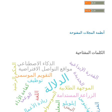
أنظمة المجلات المفتوحة
الكلمات المفتاحية
القدرة الإبداعية
الذكاء الاصطناعي
الحكم الرشيد
مواقع التواصل الافتراضية
الحديدة
الدلالة
التقويم الموسمي
توظيف
كفاءة الأداء
الموجهة الطلابية
السوسيولوجيا
اللغة
الوعي
الزراعة المستدامة
الهابيتوس
ريادة الأعمال،
المعلمون
إيلويلو
الفرزدق
اليمن