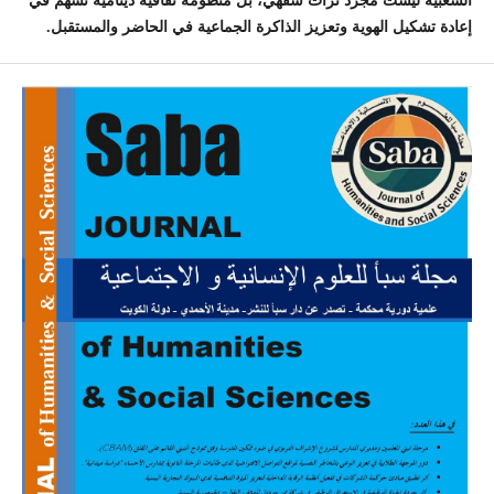
الشعبية ليست مجرد تراث شفهي، بل منظومة ثقافية دينامية تسهم في
إعادة تشكيل الهوية وتعزيز الذاكرة الجماعية في الحاضر والمستقبل.