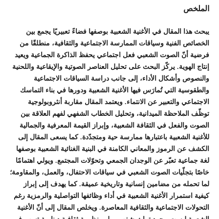
الملخص
يبحث هذا المقال في الأغنية الشعبية بوصفها فضاءً تعبيريًا يجمع بين
الخصائص الفنية وسياقات الممارسة الاجتماعية والثقافية، منطلقًا من
فرضية أنّ الصوت الشعبي فعل اجتماعي يحفظ الذاكرة الجماعية ويعيد
إنتاج الهوية. يركّز البحث على تحليل العناصر الصوتية والإيقاعية واللحنية
والنصوص وأشكال الأداء، إلى جانب دراسة السياقات الاجتماعية
والطقوسية التي تُمارَس فيها الأغنية الشعبية ودورها في بناء التماسك
الاجتماعي والتعبير عن الانتماء. ويعتمد المقال مقاربة أنثروبولوجية
توظّف الملاحظة الميدانية، وتحليل الخطاب الشفهي لفهم العلاقة بين
الصوت والفعل في الثقافة الشعبية، وإبراز القيمة المعرفية والجمالية
للأغنية الشعبية باعتبارها ممارسة حية ومتجدّدة. كما يسعى المقال إلى
الكشف عن الرموز والمعاني الكامنة في البنية الغنائية الشعبية بوصفها
لغة جماعية تعبّر عن الوجدان الجمعي وتحوّلات المجتمع. ويولي اهتمامًا
خاصًا بتجلّيات الصوت الشعبي في سياقات الاحتفال، والعمل، والمقاومة؛
لما تحمله من مضامين إنسانية وتاريخية عميقة. كما يهدف إلى إبراز
كيفية استمرار الأغنية الشعبية في أداء وظائفها التواصلية والرمزية رغم
التحولات الاجتماعية والثقافية المعاصرة. ويخلص المقال إلى أنّ الأغنية