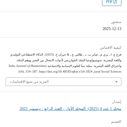
PDF
منشور
2025-12-13
كيفية الاقتباس
فرح ع. ا., بزي م., صابر ب. د., طالبي ع., & حبران ح. (2025). الذكاء الاصطناعي التوليدي
واللغة البشرية: سوسيولوجيا الشك الخوارزمي لأدوات الانتحال بين التحيز ووهم الدقة،
واختراق اللغة البشرية.
مجلة سبأ للعلوم الإنسانية والاجتماعية (Saba Journal of Humanities
1
(4), 154–187. https://doi.org/10.48185/sjhss.v1i4.1824
,
and Social Sciences)
المزيد من صيغ الاقتباسات
إصدار
مجلد 1 عدد 4 (2025): المجلد الأول - العدد الرابع - ديسمبر 2025
القسم