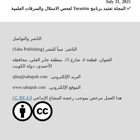
July 31, 2025
✅ المجلة تعتمد برنامج Turnitin لفحص الاستلال والسرقات العلمية
الناشر والتواصل
الناشر: سبأ للنشر (Saba Publishing)
العنوان: قطعة 6، شارع 15، منطقة جابر العلي، محافظة
الأحمدي، دولة الكويت
البريد الإلكتروني: sjhss@sabapub.com
الموقع الإلكتروني: www.sabapub.com
هذا العمل مرخص بموجب رخصة المشاع الإبداعي
CC BY 4.0