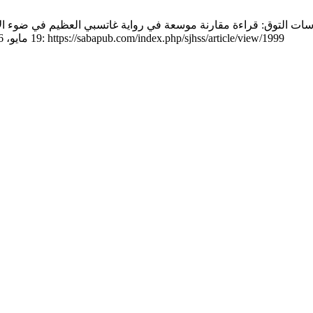
ت التوق: قراءة مقارنة موسعة في رواية غاتسبي العظيم في ضوء الأدب الفلسطيني
Soc.Sci [انترنت]. 19 مايو، 2026 [وثق 9 أغسطس، 2026];2(6):71-85. موجود في: https://sabapub.com/index.php/sjhss/article/view/1999