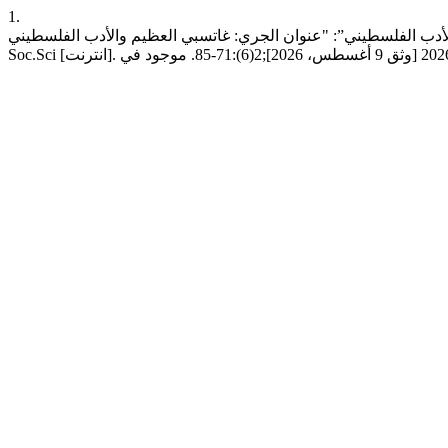
1.
”: "عنوان الجري: غاتسبي العظيم والأدب الفلسطيني". Saba J. Human. &amp;