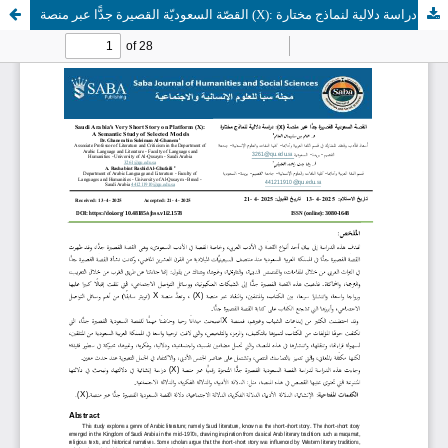
القصّة السعوديّة القصيرة جدًّا عبر منصة (X): دراسة دلالية لنماذج مختارة