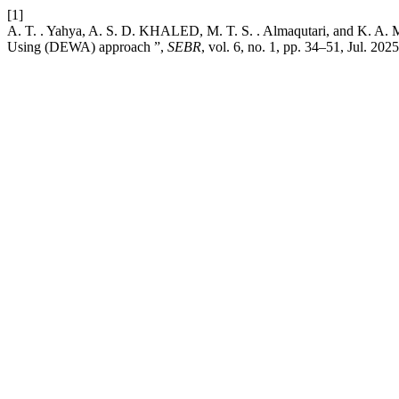
[1]
A. T. . Yahya, A. S. D. KHALED, M. T. S. . Almaqutari, and K. A. M
Using (DEWA) approach ”,
SEBR
, vol. 6, no. 1, pp. 34–51, Jul. 2025